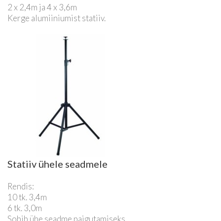
2 x 2,4m ja 4 x 3,6m
Kerge alumiiniumist statiiv.
Statiiv ühele seadmele
Rendis:
10 tk. 3,4m
6 tk. 3,0m
Sobib ühe seadme paigutamiseks.