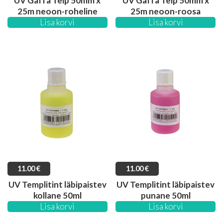
UV Gaffa Teip 50mm x
UV Gaffa Teip 50mm x
25m neoon-roheline
25m neoon-roosa
Lisa korvi
Lisa korvi
11.00
€
11.00
€
UV Templitint läbipaistev
UV Templitint läbipaistev
kollane 50ml
punane 50ml
Lisa korvi
Lisa korvi