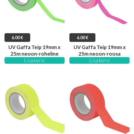
6.00
€
6.00
€
UV Gaffa Teip 19mm x
UV Gaffa Teip 19mm x
25m neoon-roheline
25m neoon-roosa
Lisa korvi
Lisa korvi