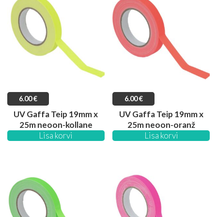
6.00
€
6.00
€
UV Gaffa Teip 19mm x
UV Gaffa Teip 19mm x
25m neoon-kollane
25m neoon-oranž
Lisa korvi
Lisa korvi