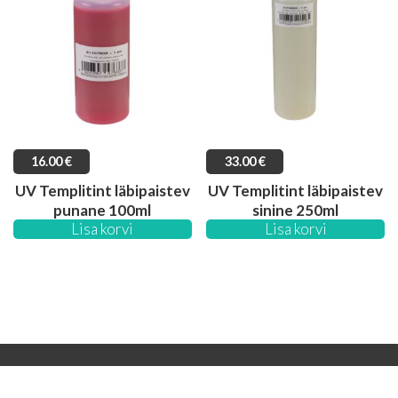
16.00
€
33.00
€
UV Templitint läbipaistev
UV Templitint läbipaistev
punane 100ml
sinine 250ml
Lisa korvi
Lisa korvi