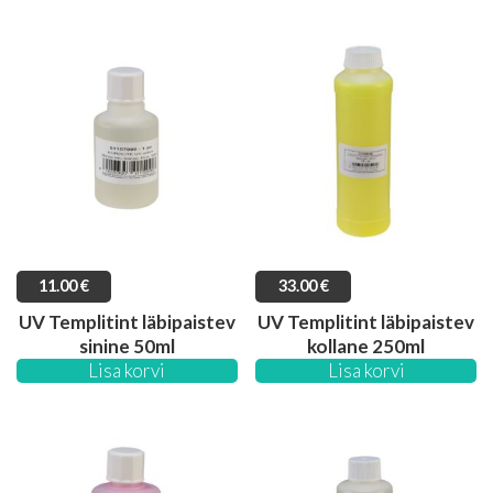
11.00
€
33.00
€
UV Templitint läbipaistev
UV Templitint läbipaistev
sinine 50ml
kollane 250ml
Lisa korvi
Lisa korvi