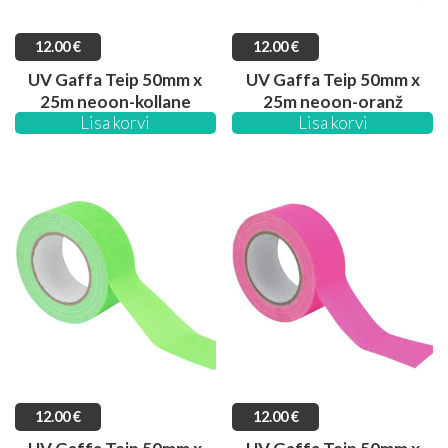
12.00
€
12.00
€
UV Gaffa Teip 50mm x
UV Gaffa Teip 50mm x
25m neoon-kollane
25m neoon-oranž
Lisa korvi
Lisa korvi
12.00
€
12.00
€