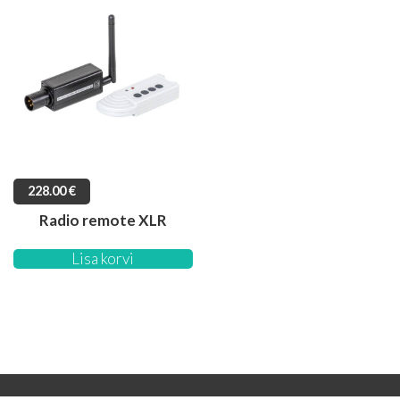
228.00
€
Radio remote XLR
Lisa korvi