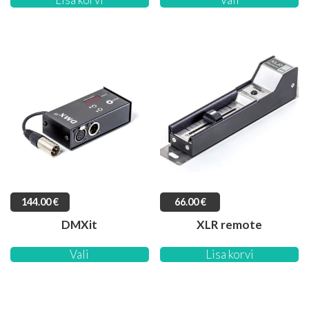
144.00
€
66.00
€
DMXit
XLR remote
Vali
Lisa korvi