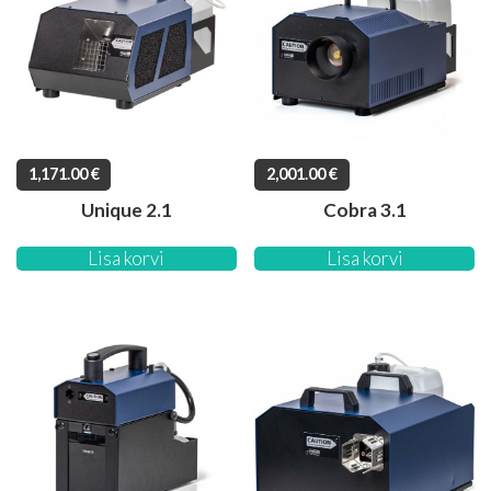
1,171.00
€
2,001.00
€
Unique 2.1
Cobra 3.1
Lisa korvi
Lisa korvi