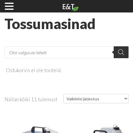
Tossumasinad
Products
search
Ostukorvis ei ole tooteid.
Näitan kõiki 11 tulemust