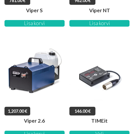
781.00
€
962.00
€
Viper S
Viper NT
Lisa korvi
Lisa korvi
1,207.00
€
146.00
€
Viper 2.6
TIMEit
Lisa korvi
Vali