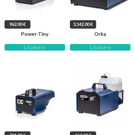
962.00
€
3,142.00
€
Power-Tiny
Orka
Lisa korvi
Lisa korvi