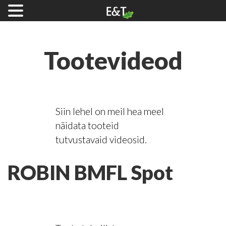
Tootevideod
Siin lehel on meil hea meel
näidata tooteid
tutvustavaid videosid.
ROBIN BMFL Spot