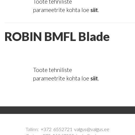
Toote tehniliste
parameetrite kohta loe
siit
.
ROBIN BMFL Blade
Toote tehniliste
parameetrite kohta loe
siit
.
Tallinn:
+372 6552721
valgus@valgus.ee