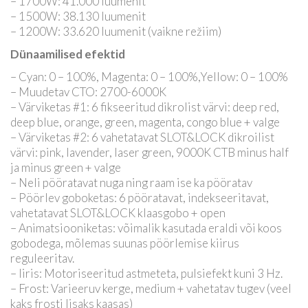
– 1700W: 41.000 luumenit
– 1500W: 38.130 luumenit
– 1200W: 33.620 luumenit (vaikne režiim)
Dünaamilised efektid
– Cyan: 0 – 100%, Magenta: 0 – 100%,Yellow: 0 – 100%
– Muudetav CTO: 2700-6000K
– Värviketas #1: 6 fikseeritud dikrolist värvi: deep red,
deep blue, orange, green, magenta, congo blue + valge
– Värviketas #2: 6 vahetatavat SLOT&LOCK dikroilist
värvi: pink, lavender, laser green, 9000K CTB minus half
ja minus green + valge
– Neli pööratavat nuga ning raam ise ka pööratav
– Pöörlev goboketas: 6 pööratavat, indekseeritavat,
vahetatavat SLOT&LOCK klaasgobo + open
– Animatsiooniketas: võimalik kasutada eraldi või koos
gobodega, mõlemas suunas pöörlemise kiirus
reguleeritav.
– Iiris: Motoriseeritud astmeteta, pulsiefekt kuni 3 Hz.
– Frost: Varieeruv kerge, medium + vahetatav tugev (veel
kaks frosti lisaks kaasas)