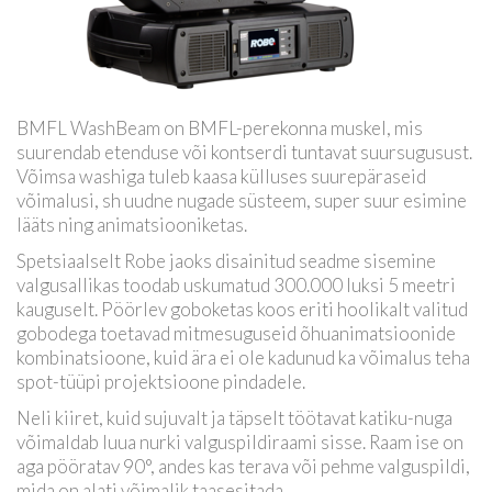
BMFL WashBeam on BMFL-perekonna muskel, mis
suurendab etenduse või kontserdi tuntavat suursugusust.
Võimsa washiga tuleb kaasa külluses suurepäraseid
võimalusi, sh uudne nugade süsteem, super suur esimine
lääts ning animatsiooniketas.
Spetsiaalselt Robe jaoks disainitud seadme sisemine
valgusallikas toodab uskumatud 300.000 luksi 5 meetri
kauguselt. Pöörlev goboketas koos eriti hoolikalt valitud
gobodega toetavad mitmesuguseid õhuanimatsioonide
kombinatsioone, kuid ära ei ole kadunud ka võimalus teha
spot-tüüpi projektsioone pindadele.
Neli kiiret, kuid sujuvalt ja täpselt töötavat katiku-nuga
võimaldab luua nurki valguspildiraami sisse. Raam ise on
aga pööratav 90°, andes kas terava või pehme valguspildi,
mida on alati võimalik taasesitada.