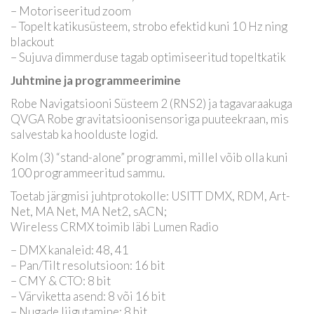
– Motoriseeritud zoom
– Topelt katikusüsteem, strobo efektid kuni 10 Hz ning
blackout
– Sujuva dimmerduse tagab optimiseeritud topeltkatik
Juhtmine ja programmeerimine
Robe Navigatsiooni Süsteem 2 (RNS2) ja tagavaraakuga
QVGA Robe gravitatsioonisensoriga puuteekraan, mis
salvestab ka hoolduste logid.
Kolm (3) “stand-alone” programmi, millel võib olla kuni
100 programmeeritud sammu.
Toetab järgmisi juhtprotokolle: USITT DMX, RDM, Art-
Net, MA Net, MA Net2, sACN;
Wireless CRMX toimib läbi Lumen Radio
– DMX kanaleid: 48, 41
– Pan/Tilt resolutsioon: 16 bit
– CMY & CTO: 8 bit
– Värviketta asend: 8 või 16 bit
– Nugade liigutamine: 8 bit