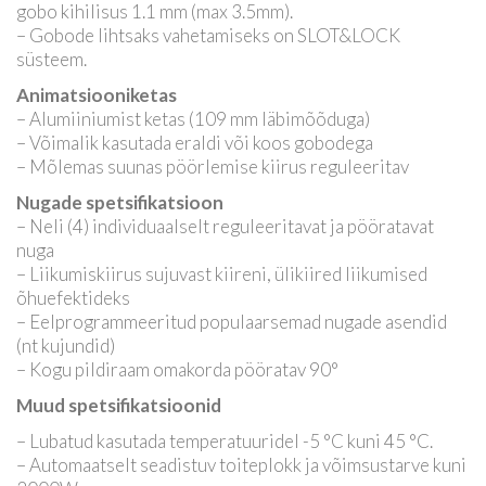
gobo kihilisus 1.1 mm (max 3.5mm).
– Gobode lihtsaks vahetamiseks on SLOT&LOCK
süsteem.
Animatsiooniketas
– Alumiiniumist ketas (109 mm läbimõõduga)
– Võimalik kasutada eraldi või koos gobodega
– Mõlemas suunas pöörlemise kiirus reguleeritav
Nugade spetsifikatsioon
– Neli (4) individuaalselt reguleeritavat ja pööratavat
nuga
– Liikumiskiirus sujuvast kiireni, ülikiired liikumised
õhuefektideks
– Eelprogrammeeritud populaarsemad nugade asendid
(nt kujundid)
– Kogu pildiraam omakorda pööratav 90°
Muud spetsifikatsioonid
– Lubatud kasutada temperatuuridel -5 °C kuni 45 °C.
– Automaatselt seadistuv toiteplokk ja võimsustarve kuni