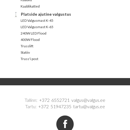
Kaablikatted
Platside ajutine valgustus
LED Valgusmast K-45
LED Valgusmast K-65
240W LED Flood
400W Flood
Trusslift
Statiiv
Truss'i post
Tallinn:
+372 6552721
valgus@valgus.ee
Tartu:
+372 51947235
tartu@valgus.ee