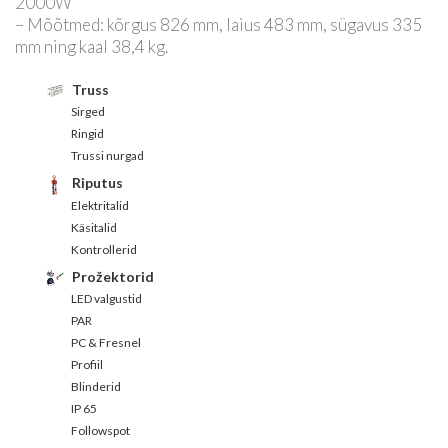
2000W
– Mõõtmed: kõrgus 826 mm, laius 483 mm, sügavus 335
mm ning kaal 38,4 kg.
Truss
Sirged
Ringid
Trussi nurgad
Riputus
Elektritalid
Käsitalid
Kontrollerid
Prožektorid
LED valgustid
PAR
PC & Fresnel
Profiil
Blinderid
IP 65
Followspot