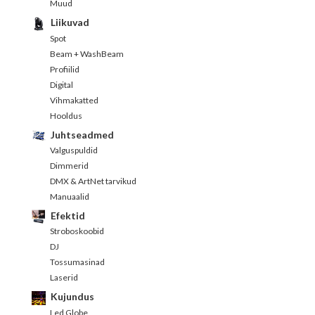
Muud
Liikuvad
Spot
Beam + WashBeam
Profiilid
Digital
Vihmakatted
Hooldus
Juhtseadmed
Valguspuldid
Dimmerid
DMX & ArtNet tarvikud
Manuaalid
Efektid
Stroboskoobid
DJ
Tossumasinad
Laserid
Kujundus
Led Globe