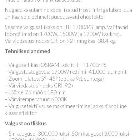
Nugade kasutamine koos lisatud frost-filtriga lubab luua
unikaalseid pehmelt puudutavaid õhuefekte.
Seadme valgusallikaks on HTI 1700/PS lamp. Valitavad
töörežiimid on 1700W, 1500W ja 1200W (vaikne).
Värviedastusindeks CRI on 92+ ning kaal 38,4 kg.
Tehnilised andmed
– Valgusallikas: OSRAM Lok-it! HTI 1700/PS
– Valgustustugevus: 1700W režiimil 41.000 luumenit
– Zoomi ulatus: 5°– 45° (optika 9:1 suhtega)
– Värviedastusindeks CRI: 92+
– Läätse läbimõõt: 180 mm
– Värvitemperatuur: 6000K
– Valgusefektiivsuse maksimeerimise jaoks dikroiline
klaasreflektor
Valgustootlikkus
– 5m kaugusel 300.000 luksi, 50m kaugusel 3.000 luksi