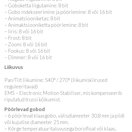
– Goboketta liigutamine: 8 bit
– Gobo indekseerimine ja pöörlemine: 8 või 16 bit
– Animatsiooniketas: 8 bit
– Animaktsiooniketta pöörlemine: 8 bit
– Iiris: 8 või 16 bit
– Frost: 8 bit
– Zoom: 8 või 16 bit
– Fookus: 8 või 16 bit
– Dimmer: 8 või 16 bit
Liikuvus
Pan/Tilt liikumine: 540° / 270° (liikumiskiirused
reguleeritavad)
EMS – Electronic Motion Stabiliser, mis kompenseerib
riputatud trussi kõikumist.
Pöörlevad gobod
– 6 pöörlevat klaasgobo, välisdiameeter 30.8 mm ja pildi
või kujutise diameeter 25 mm.
– Kõrge temperatuuritaluvusega borofloat või klaas,