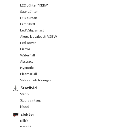
LED Lühter "KERA"
Suur Lühter
LED ekraan
Lambikett
Led Valgusmast
Akuga lauvalgusti RGBW
Led Tower
Firewall
WaterFall
Abstract
Hypnotic
PlasmaBall
Valge stretch kangas
Statiivid
Statiiv
Statiiv vintsiga
Muud
Elekter
Kilbid
Kaablid