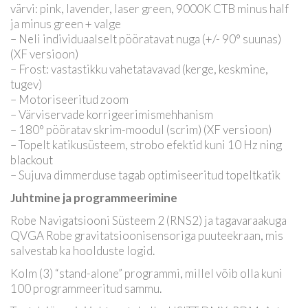
värvi: pink, lavender, laser green, 9000K CTB minus half
ja minus green + valge
– Neli individuaalselt pööratavat nuga (+/- 90° suunas)
(XF versioon)
– Frost: vastastikku vahetatavavad (kerge, keskmine,
tugev)
– Motoriseeritud zoom
– Värviservade korrigeerimismehhanism
– 180° pööratav skrim-moodul (scrim) (XF versioon)
– Topelt katikusüsteem, strobo efektid kuni 10 Hz ning
blackout
– Sujuva dimmerduse tagab optimiseeritud topeltkatik
Juhtmine ja programmeerimine
Robe Navigatsiooni Süsteem 2 (RNS2) ja tagavaraakuga
QVGA Robe gravitatsioonisensoriga puuteekraan, mis
salvestab ka hoolduste logid.
Kolm (3) “stand-alone” programmi, millel võib olla kuni
100 programmeeritud sammu.