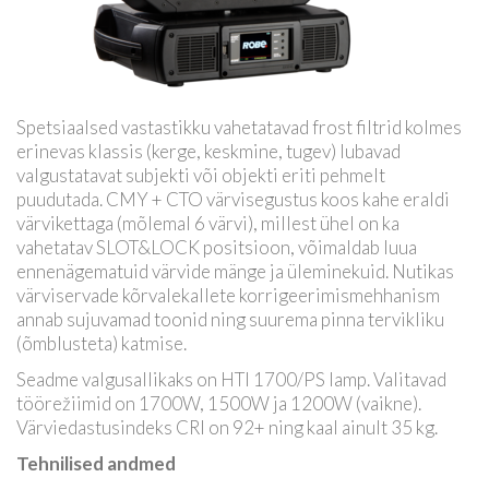
Spetsiaalsed vastastikku vahetatavad frost filtrid kolmes
erinevas klassis (kerge, keskmine, tugev) lubavad
valgustatavat subjekti või objekti eriti pehmelt
puudutada. CMY + CTO värvisegustus koos kahe eraldi
värvikettaga (mõlemal 6 värvi), millest ühel on ka
vahetatav SLOT&LOCK positsioon, võimaldab luua
ennenägematuid värvide mänge ja üleminekuid. Nutikas
värviservade kõrvalekallete korrigeerimismehhanism
annab sujuvamad toonid ning suurema pinna tervikliku
(õmblusteta) katmise.
Seadme valgusallikaks on HTI 1700/PS lamp. Valitavad
töörežiimid on 1700W, 1500W ja 1200W (vaikne).
Värviedastusindeks CRI on 92+ ning kaal ainult 35 kg.
Tehnilised andmed