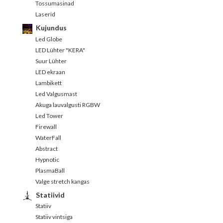
Tossumasinad
Laserid
Kujundus
Led Globe
LED Lühter "KERA"
Suur Lühter
LED ekraan
Lambikett
Led Valgusmast
Akuga lauvalgusti RGBW
Led Tower
Firewall
WaterFall
Abstract
Hypnotic
PlasmaBall
Valge stretch kangas
Statiivid
Statiiv
Statiiv vintsiga