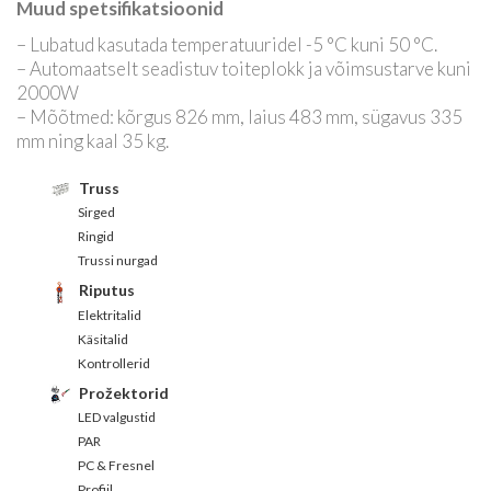
Muud spetsifikatsioonid
– Lubatud kasutada temperatuuridel -5 °C kuni 50 °C.
– Automaatselt seadistuv toiteplokk ja võimsustarve kuni
2000W
– Mõõtmed: kõrgus 826 mm, laius 483 mm, sügavus 335
mm ning kaal 35 kg.
Truss
Sirged
Ringid
Trussi nurgad
Riputus
Elektritalid
Käsitalid
Kontrollerid
Prožektorid
LED valgustid
PAR
PC & Fresnel
Profiil