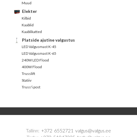
Muud
Elekter
Kilbid
Kaablid
Kaablikatted
Platside ajutine valgustus
LED Valgusmast K-45
LED Valgusmast K-65
240W LED Flood
400W Flood
Trusslift
Statiiv
Truss'i post
Tallinn:
+372 6552721
valgus@valgus.ee