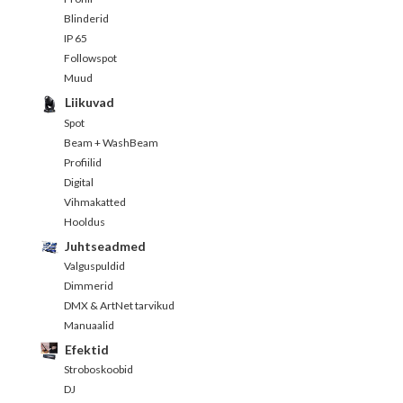
Blinderid
IP 65
Followspot
Muud
Liikuvad
Spot
Beam + WashBeam
Profiilid
Digital
Vihmakatted
Hooldus
Juhtseadmed
Valguspuldid
Dimmerid
DMX & ArtNet tarvikud
Manuaalid
Efektid
Stroboskoobid
DJ