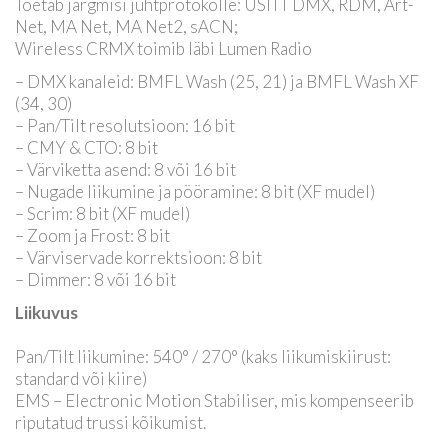
Toetab järgmisi juhtprotokolle: USITT DMX, RDM, Art-
Net, MA Net, MA Net2, sACN;
Wireless CRMX toimib läbi Lumen Radio
– DMX kanaleid: BMFL Wash (25, 21) ja BMFL Wash XF
(34, 30)
– Pan/Tilt resolutsioon: 16 bit
– CMY & CTO: 8 bit
– Värviketta asend: 8 või 16 bit
– Nugade liikumine ja pööramine: 8 bit (XF mudel)
– Scrim: 8 bit (XF mudel)
– Zoom ja Frost: 8 bit
– Värviservade korrektsioon: 8 bit
– Dimmer: 8 või 16 bit
Liikuvus
Pan/Tilt liikumine: 540° / 270° (kaks liikumiskiirust:
standard või kiire)
EMS – Electronic Motion Stabiliser, mis kompenseerib
riputatud trussi kõikumist.