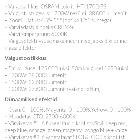
– Valgusallikas: OSRAM Lok-it! HTI 1700/PS
– Valgustustugevus: 1700W režiimil 38.000 luumenit
– Zoomi ulatus: 4.5°– 55° (optika 12:1 suhtega)
– Värviedastusindeks CRI: 92+
– Värvitemperatuur: 6000K
– Valgusefektiivsuse maksimeerimise jaoks dikroiline
klaasreflektor
Valgustootlikkus
– 5m kaugusel 125.000 luksi, 50m kaugusel 1250 luksi
– 1700W: 38.000 luumenit
– 1500W: 32.680 luumenit
– 1200W: 27.630 luumenit (vaikne režiim)
Dünaamilised efektid
– Cyan: 0 – 100%, Magenta: 0 – 100%,Yellow: 0 – 100%
– Muudetav CTO: 2700-6000K
– Värviketas #1: 6 fikseeritud dikrolist värvi: deep red,
deep blue, orange, green, magenta, congo blue + valge
– Värviketas #2: 6 vahetatavat SLOT&LOCK dikroilist