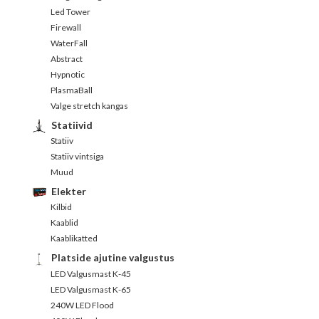
Led Tower
Firewall
WaterFall
Abstract
Hypnotic
PlasmaBall
Valge stretch kangas
Statiivid
Statiiv
Statiiv vintsiga
Muud
Elekter
Kilbid
Kaablid
Kaablikatted
Platside ajutine valgustus
LED Valgusmast K-45
LED Valgusmast K-65
240W LED Flood