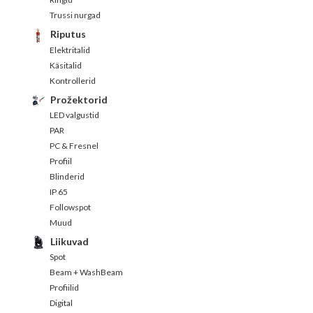
Trussi nurgad
Riputus
Elektritalid
Käsitalid
Kontrollerid
Prožektorid
LED valgustid
PAR
PC & Fresnel
Profiil
Blinderid
IP 65
Followspot
Muud
Liikuvad
Spot
Beam + WashBeam
Profiilid
Digital