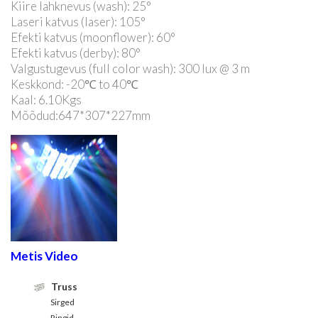
Kiire lahknevus (wash): 25°
Laseri katvus (laser): 105°
Efekti katvus (moonflower): 60°
Efekti katvus (derby): 80°
Valgustugevus (full color wash): 300 lux @ 3 m
Keskkond: -20℃ to 40℃
Kaal: 6.10Kgs
Mõõdud:647*307*227mm
Metis Video
Truss
Sirged
Ringid