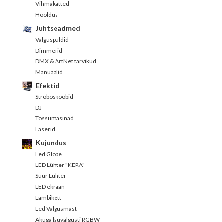
Vihmakatted
Hooldus
Juhtseadmed
Valguspuldid
Dimmerid
DMX & ArtNet tarvikud
Manuaalid
Efektid
Stroboskoobid
DJ
Tossumasinad
Laserid
Kujundus
Led Globe
LED Lühter "KERA"
Suur Lühter
LED ekraan
Lambikett
Led Valgusmast
Akuga lauvalgusti RGBW