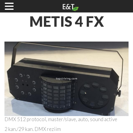
METIS
4 FX
DMX 512 protocol, master/slave, auto, sound active
2 kan./29 kan. DMX reziim