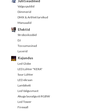
Juhtseadmed
Valguspuldid
Dimmerid
DMX & ArtNet tarvikud
Manuaalid
Efektid
Stroboskoobid
DJ
Tossumasinad
Laserid
Kujundus
Led Globe
LED Lühter "KERA"
Suur Lühter
LED ekraan
Lambikett
Led Valgusmast
Akuga lauvalgusti RGBW
Led Tower
Firewall