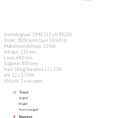
Sisendsignaal: DMX 512 või RS232.
Toide:: 380V kolm faasi 50/60 Hz
Maksimumvõimsus: 32 kW.
Kõrgus: 133 mm;
Laius: 442 mm;
Sügavus: 400 mm;
Kaal: 18 kg; Kanaleid 12 x 12A
ehk 12 x 2,5 kW.
Väljund: 2 x socapex
Truss
Sirged
Ringid
Trussi nurgad
Riputus