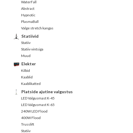
WaterFall
Abstract
Hypnotic
PlasmaBall
Valge stretch kangas
Statiivid
Statiiv
Statiiv vintsiga
Muud
Elekter
Kilbid
Kaablid
Kaablikatted
Platside ajutine valgustus
LED Valgusmast K-45
LED Valgusmast K-65
240W LED Flood
400W Flood
Trusslift
Statiiv