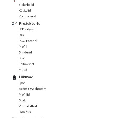
Elektritalid
Käsitalid
Kontrollerid
Prožektorid
LED valgustid
PAR
PC & Fresnel
Profiil
Blinderid
IP 65
Followspot
Muud
Liikuvad
Spot
Beam + WashBeam
Profiilid
Digital
Vihmakatted
Hooldus