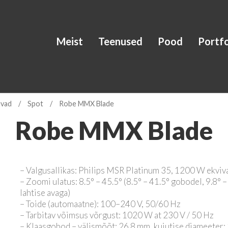
Meist
Teenused
Pood
Portfo
uvad
/
Spot
/
Robe MMX Blade
Robe
MMX Blade
– Valgusallikas: Philips MSR Platinum 35, 1200 W ekviv
– Zoomi ulatus: 8.5° – 45.5° (8.5° – 41.5° gobodel, 9.8° –
lahtise avaga)
– Toide (automaatne): 100–240 V, 50/60 Hz
– Tarbitav võimsus võrgust: 1020 W at 230 V / 50 Hz
– Klaasgobod – välismõõt: 26.8 mm, kujutise diameeter: