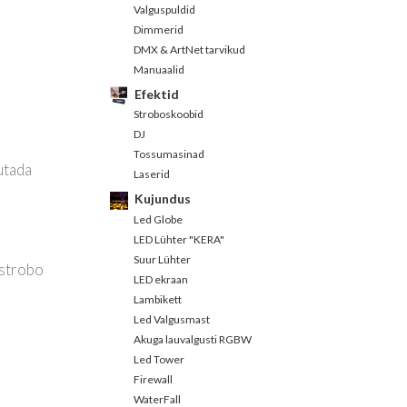
Valguspuldid
Dimmerid
DMX & ArtNet tarvikud
Manuaalid
Efektid
Stroboskoobid
DJ
Tossumasinad
utada
Laserid
Kujundus
Led Globe
LED Lühter "KERA"
Suur Lühter
 strobo
LED ekraan
Lambikett
Led Valgusmast
Akuga lauvalgusti RGBW
Led Tower
Firewall
WaterFall