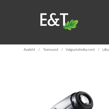
Avaleht
/
Teenused
/
Valgustehnika rent
/
Liik