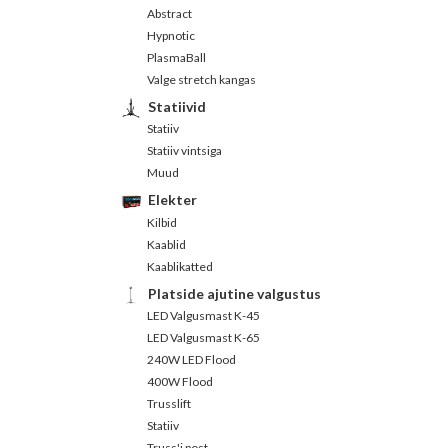
Abstract
Hypnotic
PlasmaBall
Valge stretch kangas
Statiivid
Statiiv
Statiiv vintsiga
Muud
Elekter
Kilbid
Kaablid
Kaablikatted
Platside ajutine valgustus
LED Valgusmast K-45
LED Valgusmast K-65
240W LED Flood
400W Flood
Trusslift
Statiiv
Truss'i post