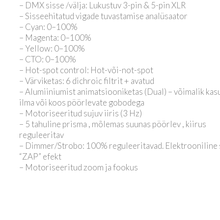
– DMX sisse /välja: Lukustuv 3-pin & 5-pin XLR
– Sisseehitatud vigade tuvastamise analüsaator
– Cyan: 0–100%
– Magenta: 0–100%
– Yellow: 0–100%
– CTO: 0–100%
– Hot-spot control: Hot-või-not-spot
– Värviketas: 6 dichroic filtrit + avatud
– Alumiiniumist animatsiooniketas (Dual) – võimalik kas
ilma või koos pöörlevate gobodega
– Motoriseeritud sujuv iiris (3 Hz)
– 5 tahuline prisma , mõlemas suunas pöörlev , kiirus
reguleeritav
– Dimmer/Strobo: 100% reguleeritavad. Elektrooniline
“ZAP” efekt
– Motoriseeritud zoom ja fookus