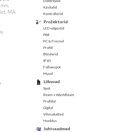
Elektritalid
0 mm.
Käsitalid
Net, MA
Kontrollerid
Prožektorid
LED valgustid
mu
PAR
PC & Fresnel
Profiil
Blinderid
IP 65
Followspot
Muud
Liikuvad
e
Spot
Beam + WashBeam
Profiilid
Digital
Vihmakatted
Hooldus
Juhtseadmed