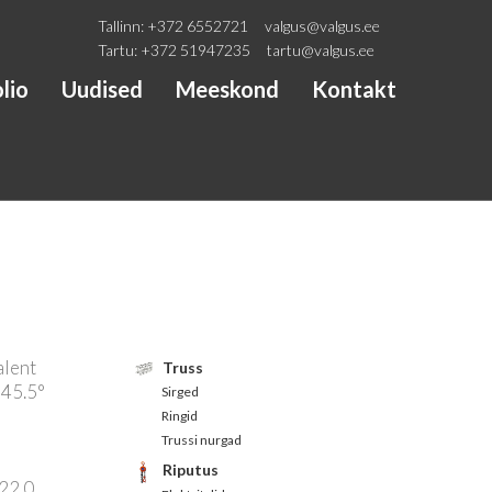
Tallinn:
+372 6552721
valgus@valgus.ee
Tartu:
+372 51947235
tartu@valgus.ee
lio
Uudised
Meeskond
Kontakt
alent
Truss
 45.5°
Sirged
Ringid
Trussi nurgad
Riputus
 22.0