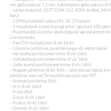
mm, gobo paksus: 1.1 mm, maksimaalne gobo paksus: 4.
– Juhtprotokollid: USITT DMX-512, RDM, ArtNet, MA 
Net2
– 3 DMX protokolli ulatust 45, 39, 37 kanalit
– 3-muudetavat sisemist programmi, igas kuni 100 sam
– Puutetundlik sisemise akutoitega ekraan parameetrite
sisestamiseks
– Pan/Tilt resolutsioon: 8 või 16 bit
– Liikumise juhtimine: punktide kaupa või vektoriaalne
– Värviketta positsioneerimine: 8 või 16bit
– Goboketta positsioneerimine: 8 või 16bit
– Gobo asendi positsioneerimine: 8 või 16bit
– Nugade juhtimine (4 tk): 8 bit — pööratavad, täpne, kiir
juhtimine, macrod. Terve pildiraam pööratav 90°.
– Animatsiooniketas: 8 bit
– Iiris: 8 või 16bit
– Frost: 8 bit
– Zoom: 8 või 16bit
– Fookus: 8 või 16bit
– Dimmer: 8 või 16bit