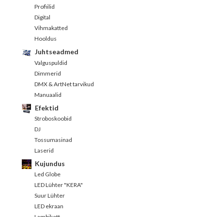
Profiilid
Digital
Vihmakatted
Hooldus
Juhtseadmed
Valguspuldid
Dimmerid
DMX & ArtNet tarvikud
Manuaalid
Efektid
Stroboskoobid
DJ
Tossumasinad
Laserid
Kujundus
Led Globe
LED Lühter "KERA"
Suur Lühter
LED ekraan
Lambikett