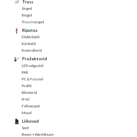
Truss
Sirged
Ringid
Trussi nurgad
Riputus
Elektritalid
Käsitalid
Kontrollerid
Prožektorid
LED valgustid
PAR
PC & Fresnel
Profiil
Blinderid
IP 65
Followspot
Muud
Liikuvad
Spot
Beam + WashBeam