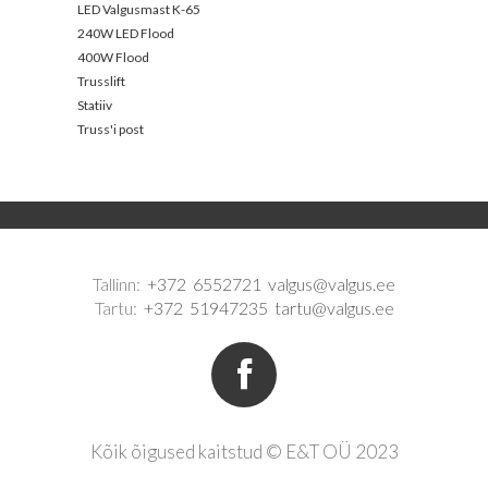
LED Valgusmast K-65
240W LED Flood
400W Flood
Trusslift
Statiiv
Truss'i post
Tallinn:
+372 6552721
valgus@valgus.ee
Tartu:
+372 51947235
tartu@valgus.ee
Kõik õigused kaitstud © E&T OÜ 2023