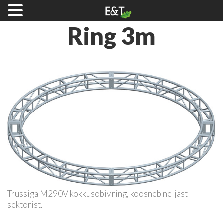
Ring
3m
Trussiga M290V kokkusobiv ring, koosneb neljast
sektorist.