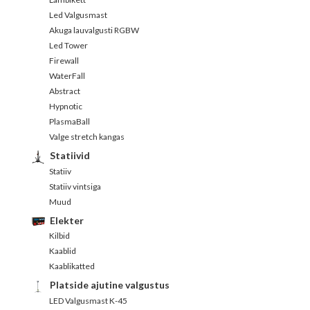
Led Valgusmast
Akuga lauvalgusti RGBW
Led Tower
Firewall
WaterFall
Abstract
Hypnotic
PlasmaBall
Valge stretch kangas
Statiivid
Statiiv
Statiiv vintsiga
Muud
Elekter
Kilbid
Kaablid
Kaablikatted
Platside ajutine valgustus
LED Valgusmast K-45