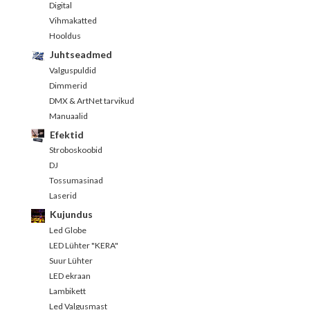
Digital
Vihmakatted
Hooldus
Juhtseadmed
Valguspuldid
Dimmerid
DMX & ArtNet tarvikud
Manuaalid
Efektid
Stroboskoobid
DJ
Tossumasinad
Laserid
Kujundus
Led Globe
LED Lühter "KERA"
Suur Lühter
LED ekraan
Lambikett
Led Valgusmast