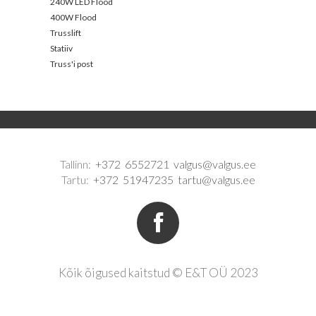
240W LED Flood
400W Flood
Trusslift
Statiiv
Truss'i post
Tallinn:
+372 6552721
valgus@valgus.ee
Tartu:
+372 51947235
tartu@valgus.ee
Kõik õigused kaitstud © E&T OÜ 2023