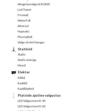
Akuga lauvalgusti RGBW
Led Tower
Firewall
WaterFall
Abstract
Hypnotic
PlasmaBall
Valge stretch kangas
Statiivid
Statiiv
Statiiv vintsiga
Muud
Elekter
Kilbid
Kaablid
Kaablikatted
Platside ajutine valgustus
LED Valgusmast K-45
LED Valgusmast K-65