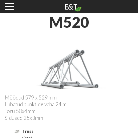
M520
Mõõdud 579 x 529 mm
Lubatud punktide vaha 24 m
Toru 50x4mm
Sidused 25x3mm
Truss
Sirged