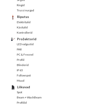
Ringid
Trussi nurgad
Riputus
Elektritalid
Käsitalid
Kontrollerid
Prožektorid
LED valgustid
PAR
PC & Fresnel
Profiil
Blinderid
IP 65
Followspot
Muud
Liikuvad
Spot
Beam + WashBeam
Profiilid